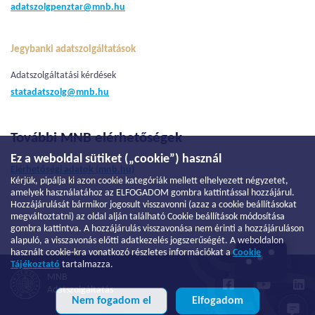
adatszolgpenztar@mnb.hu
Jegybanki adatszolgáltatások
Adatszolgáltatási kérdések
statadatszolg@mnb.hu
További MNB elérhetőségek
Ez a weboldal sütiket („cookie”) használ
Elérhetőségi adatok (mnb.hu)
Kérjük, pipálja ki azon cookie kategóriák mellett elhelyezett négyzetet,
amelyek használatához az ELFOGADOM gombra kattintással hozzájárul.
Hozzájárulását bármikor jogosult visszavonni (azaz a cookie beállításokat
megváltoztatni) az oldal alján található Cookie beállítások módosítása
gombra kattintva. A hozzájárulás visszavonása nem érinti a hozzájáruláson
alapuló, a visszavonás előtti adatkezelés jogszerűségét. A weboldalon
használt cookie-kra vonatkozó részletes információkat a
Cookie
Tájékoztató
tartalmazza.
MNB
Adatszolgáltatás
Nem fogadom el
Elfogadom