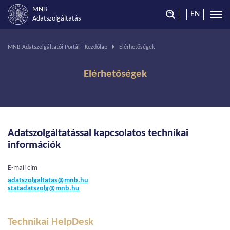
MNB
EN
Adatszolgáltatás
Ön
MNB Adatszolgáltatói Portál - Kezdőlap
Elérhetőségek
ezen
az
Elérhetőségek
oldalon
van.
Adatszolgáltatással kapcsolatos technikai
információk
E-mail cím
adatszolgaltatas@mnb.hu
statadatszolg@mnb.hu
Technikai HelpDesk