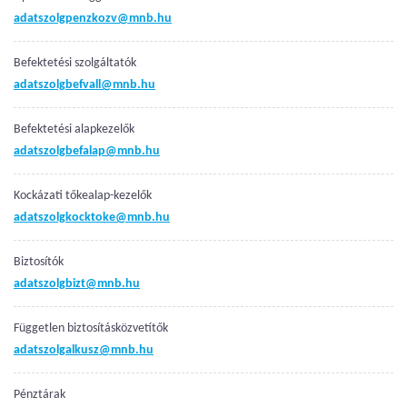
adatszolgpenzkozv@mnb.hu
Befektetési szolgáltatók
adatszolgbefvall@mnb.hu
Befektetési alapkezelők
adatszolgbefalap@mnb.hu
Kockázati tőkealap-kezelők
adatszolgkocktoke@mnb.hu
Biztosítók
adatszolgbizt@mnb.hu
Független biztosításközvetítők
adatszolgalkusz@mnb.hu
Pénztárak