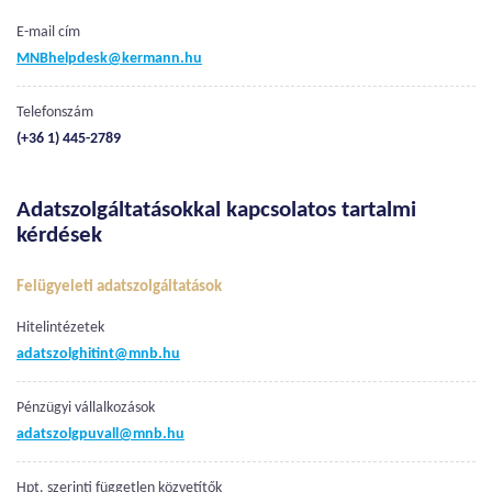
E-mail cím
MNBhelpdesk@kermann.hu
Telefonszám
(+36 1) 445-2789
Adatszolgáltatásokkal kapcsolatos tartalmi
kérdések
Felügyeleti adatszolgáltatások
Hitelintézetek
adatszolghitint@mnb.hu
Pénzügyi vállalkozások
adatszolgpuvall@mnb.hu
Hpt. szerinti független közvetítők