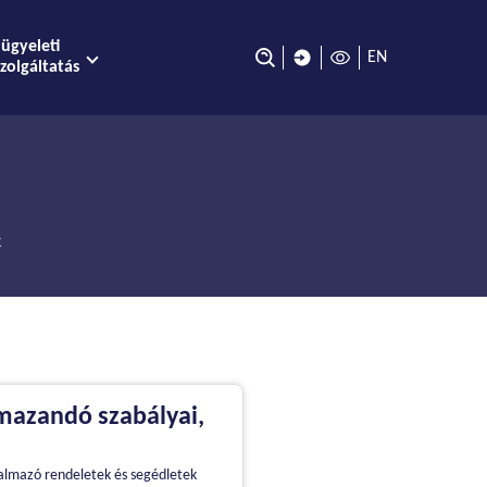
lügyeleti
EN
zolgáltatás
k
lmazandó szabályai,
talmazó rendeletek és segédletek