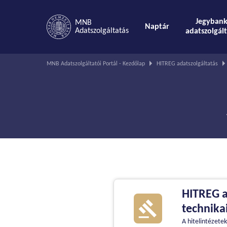
Jegyban
MNB
Naptár
Adatszolgáltatás
adatszolgál
Ön
MNB Adatszolgáltatói Portál - Kezdőlap
HITREG adatszolgáltatás
ezen
az
oldalon
van.
HITREG a
technika
A hitelintézete