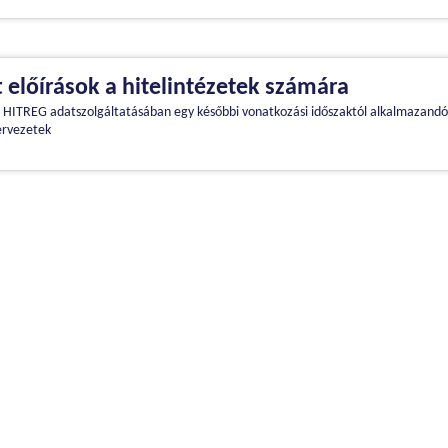
t előírások a hitelintézetek számára
k HITREG adatszolgáltatásában egy későbbi vonatkozási időszaktól alkalmazandó
ervezetek