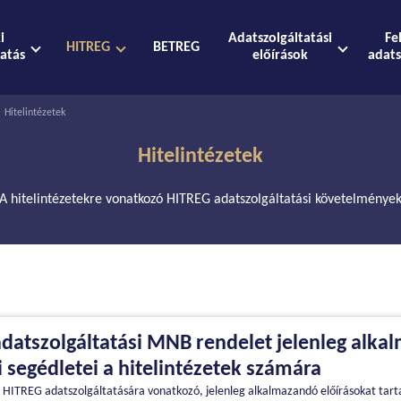
ki
Adatszolgáltatási
Fe
HITREG
BETREG
tatás
előírások
adats
Hitelintézetek
Hitelintézetek
A hitelintézetekre vonatkozó HITREG adatszolgáltatási követelménye
datszolgáltatási MNB rendelet jelenleg alka
i segédletei a hitelintézetek számára
k HITREG adatszolgáltatására vonatkozó, jelenleg alkalmazandó előírásokat tar