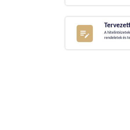
Tervezet
A hitelintézete
rendeletek és t